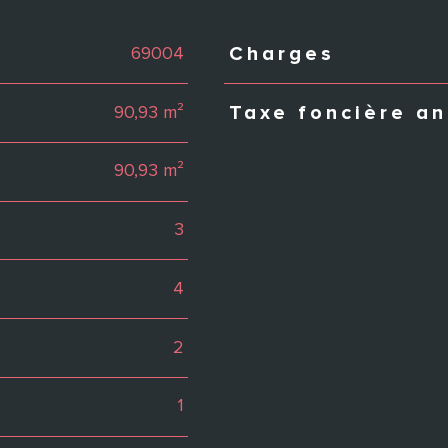
69004
Charges
Caractéristiques
Valeurs
90,93 m²
Taxe foncière an
90,93 m²
3
4
2
1