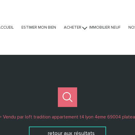
ACCUEIL
ESTIMER MON BIEN
ACHETER
IMMOBILIER NEUF
NO
Ventes
Locations
Viagers
Vendu par loft tradition appartement t4 lyon 4eme 69004 platea
retour aux résultats