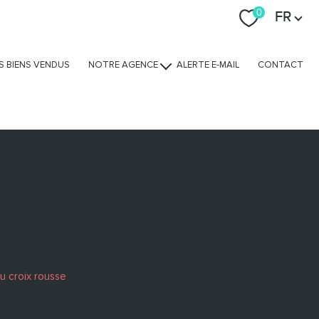
Langue
0
FR
S BIENS VENDUS
NOTRE AGENCE
ALERTE E-MAIL
CONTACT
Nos avis clients
Nos services
L'équipe
Nous rejoindre
u croix rousse