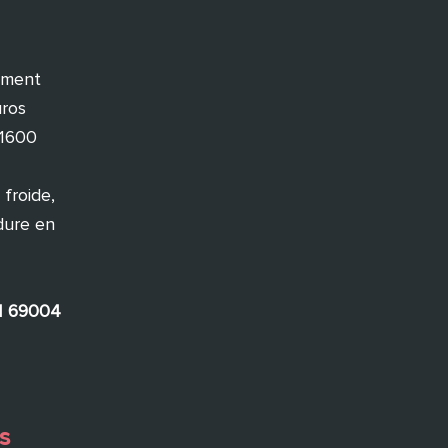
ement
uros
 1600
froide,
édure en
ON 69004
s