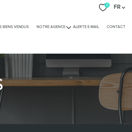
Langue
0
FR
S BIENS VENDUS
NOTRE AGENCE
ALERTE E-MAIL
CONTACT
Nos avis clients
Nos services
L'équipe
Nous rejoindre
S