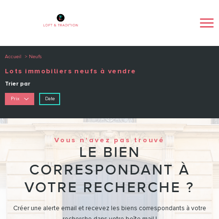
Accueil
Neufs
Lots immobiliers neufs à vendre
Trier par
Date
Prix
Vous n'avez pas trouvé
LE BIEN
CORRESPONDANT À
VOTRE RECHERCHE ?
Créer une alerte email et recevez les biens correspondants à votre