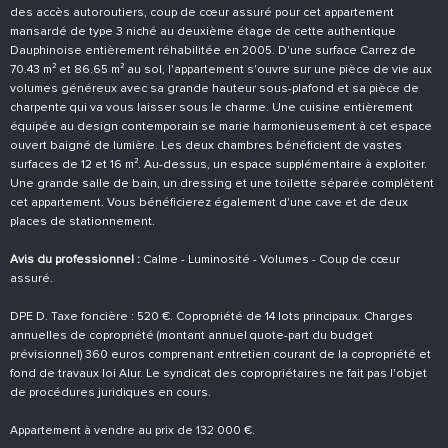
des accès autoroutiers, coup de cœur assuré pour cet appartement
mansardé de type 3 niché au deuxième étage de cette authentique
Dauphinoise entièrement réhabilitée en 2005. D'une surface Carrez de
70.43 m² et 86.65 m² au sol, l'appartement s'ouvre sur une pièce de vie aux
volumes généreux avec sa grande hauteur sous-plafond et sa pièce de
charpente qui va vous laisser sous le charme. Une cuisine entièrement
équipée au design contemporain se marie harmonieusement à cet espace
ouvert baigné de lumière. Les deux chambres bénéficient de vastes
surfaces de 12 et 16 m². Au-dessus, un espace supplémentaire à exploiter.
Une grande salle de bain, un dressing et une toilette séparée complètent
cet appartement. Vous bénéficierez également d'une cave et de deux
places de stationnement.
Avis du professionnel :
Calme - Luminosité - Volumes - Coup de cœur
assuré.
DPE D. Taxe foncière : 520 €. Copropriété de 14 lots principaux. Charges
annuelles de copropriété (montant annuel quote-part du budget
prévisionnel) 360 euros comprenant entretien courant de la copropriété et
fond de travaux loi Alur. Le syndicat des copropriétaires ne fait pas l'objet
de procédures juridiques en cours.
Appartement à vendre au prix de 132 000 €.