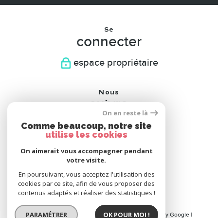
Se
connecter
espace propriétaire
Nous
suivre
On en reste là
Comme beaucoup, notre site
utilise les cookies
On aimerait vous accompagner pendant
Nous
votre visite.
adhérons
En poursuivant, vous acceptez l'utilisation des
cookies par ce site, afin de vous proposer des
contenus adaptés et réaliser des statistiques !
PARAMÉTRER
OK POUR MOI !
© 2026 | Tous droits réservés | Traduction powered by Google |