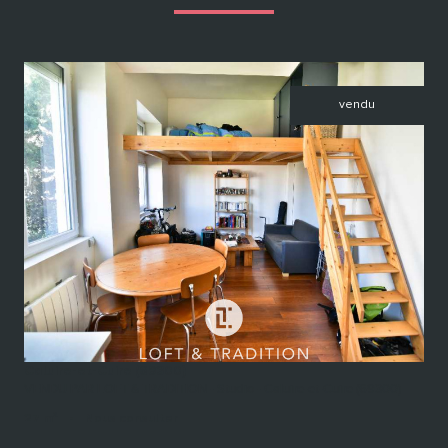
vendu
voir le bien
Caluire-et-Cuire (69300)
VENDU PAR LOFT & TRADITION - Studio - Caluire-et-Cuire (69300)
27 m²
-
Nous consulter