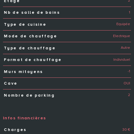
2
Etage
1
Nb de salle de bains
Equipée
Type de cuisine
Electrique
Mode de chauffage
Autre
Type de chauffage
Individuel
Format de chauffage
-1
Murs mitoyens
OUI
Cave
2
Nombre de parking
Infos financières
30 €
Charges
Caractéristiques
Valeurs