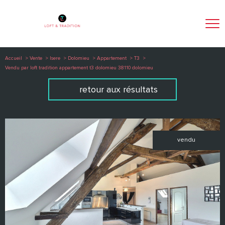
Accueil
Vente
Isere
Dolomieu
Appartement
T3
Vendu par loft tradition appartement t3 dolomieu 38110 dolomieu
retour aux résultats
vendu