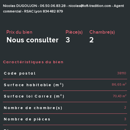
Nicolas DUGOUJON - 06.50.06.83.28 - nicolas@loft-tradition.com - Agent
commercial - RSAC Lyon 834 482 879
Prix du bien
Pièce(s)
Chambre(s)
Nous consulter
3
2
Caractéristiques du bien
38110
Code postal
Caractéristiques
Valeurs
86,65 m²
Surface habitable (m²)
70,43 m²
Surface loi Carrez (m²)
2
Nombre de chambre(s)
3
Nombre de pièces