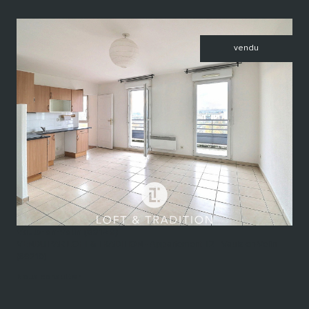
vendu
voir le bien
Vaulx-en-Velin (69120)
VENDU PAR LOFT & TRADITION - Appartement T2 - Vaulx-en-Velin
(69210)
Nous consulter