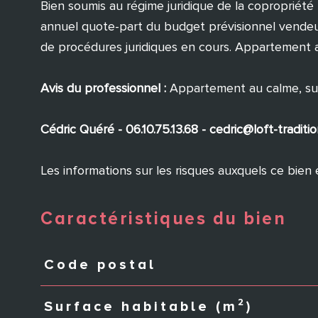
Bien soumis au régime juridique de la copropriét
annuel quote-part du budget prévisionnel vendeur) 
de procédures juridiques en cours. Appartement a
Avis du professionnel :
Appartement au calme, sup
Cédric Quéré - 06.10.75.13.68 - cedric@loft-trad
Les informations sur les risques auxquels ce bien 
Caractéristiques du bien
Code postal
Caractéristiques
Valeurs
Surface habitable (m²)