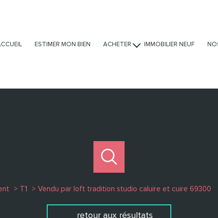
ACCUEIL
ESTIMER MON BIEN
ACHETER
IMMOBILIER NEUF
NO
Ventes
Locations
Viagers
ent
T1
Vendu par loft tradition studio caluire et cuire 69300
retour aux résultats