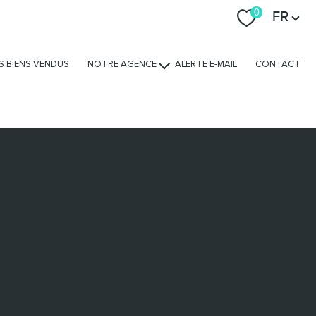
Langue
0
FR
S BIENS VENDUS
NOTRE AGENCE
ALERTE E-MAIL
CONTACT
Nos avis clients
Nos services
L'équipe
Nous rejoindre