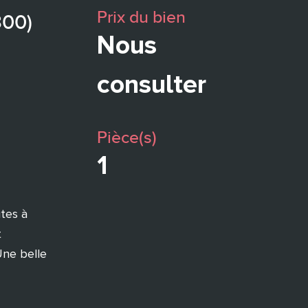
Prix du bien
300)
Nous
consulter
Pièce(s)
1
utes à
t
Une belle