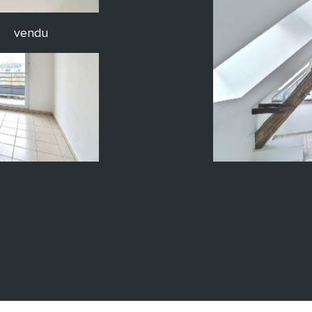
vendu
Dolomieu (3811
ON -
VENDU PAR LOF
lin (69210)
Appartement T3 
86,65 m²
-
No