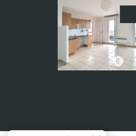
voir le bien
Vaulx-en-Velin (69120)
VENDU PAR LOFT & TRADITI
Appartement T2 - Vaulx-en-Ve
Nous consulter