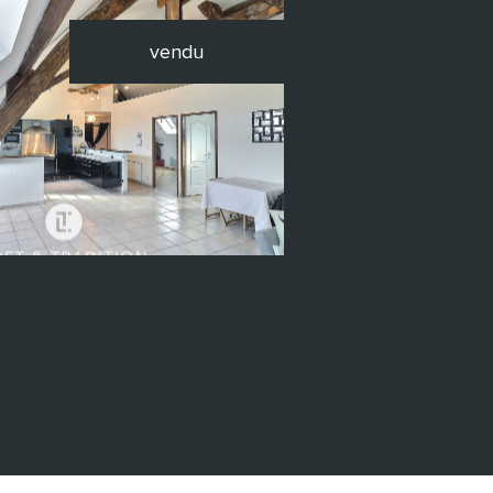
vendu
voir le bien
0)
T & TRADITION -
- Dolomieu (38110)...
us consulter