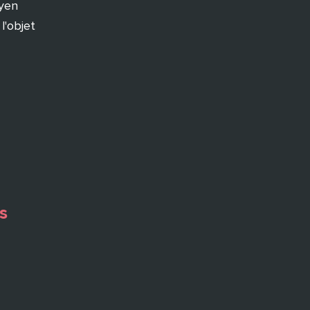
oyen
l'objet
s