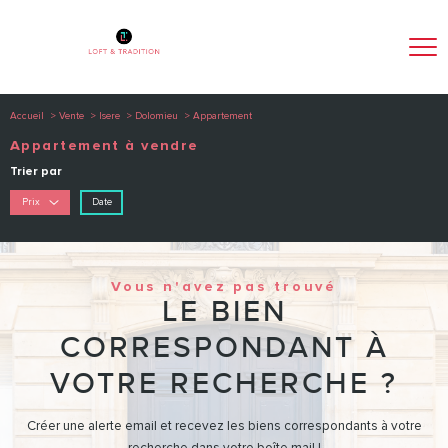
Accueil
Vente
Isere
Dolomieu
Appartement
Appartement à vendre
Trier par
Date
Prix
Vous n'avez pas trouvé
LE BIEN
CORRESPONDANT À
VOTRE RECHERCHE ?
Créer une alerte email et recevez les biens correspondants à votre