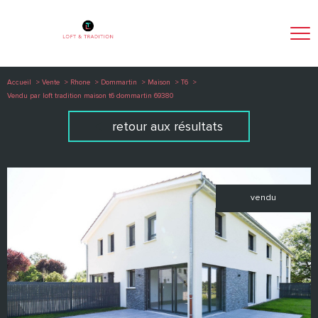
Accueil
Vente
Rhone
Dommartin
Maison
T6
Vendu par loft tradition maison t6 dommartin 69380
retour aux résultats
vendu