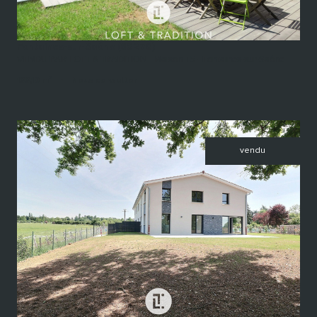
Fontaines-sur-Saône (69270)
VENDU PAR LOFT & TRADITION - Maison T5 - Fontaines-sur-Saône...
133,10 m²
-
Nous consulter
vendu
voir le bien