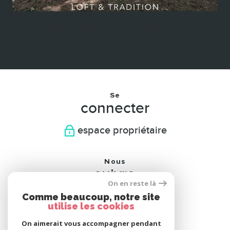
Dommartin (69380)
VENDU PAR LOFT & TRADITION - Maison T6 - Dommartin (69380)
135 m²
-
Nous consulter
Se
connecter
espace propriétaire
Nous
suivre
On en reste là
Comme beaucoup, notre site
utilise les cookies
On aimerait vous accompagner pendant