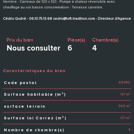
Verrière - Carreaux de 120 x 120 - Pompe à chaleur réversible avec
chauffage au sol basse consommation - Terrasse carrelée.
Cédric Quéré - 06.10.75.13.68 cedric@loft-tradition.com - Directeur d'Agence
Prix du bien
Pièce(s)
Chambre(s)
Nous consulter
6
4
Caractéristiques du bien
69380
Code postal
Caractéristiques
Valeurs
137 m²
Surface habitable (m²)
560 m²
surface terrain
137 m²
Surface loi Carrez (m²)
4
Nombre de chambre(s)