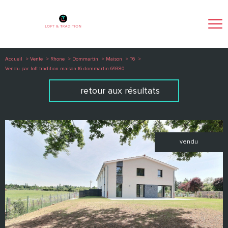
Accueil
Vente
Rhone
Dommartin
Maison
T6
Vendu par loft tradition maison t6 dommartin 69380
retour aux résultats
vendu