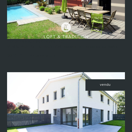
Fontaines-sur-Saône (69270)
VENDU PAR LOFT & TRADITION - Maison T5 - Fontaines-sur-Saône...
133,10 m²
-
Nous consulter
vendu
voir le bien