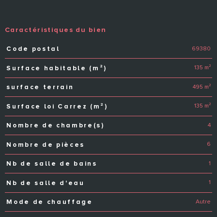
Caractéristiques du bien
69380
Code postal
Caractéristiques
Valeurs
135 m²
Surface habitable (m²)
495 m²
surface terrain
135 m²
Surface loi Carrez (m²)
4
Nombre de chambre(s)
6
Nombre de pièces
1
Nb de salle de bains
1
Nb de salle d'eau
Autre
Mode de chauffage