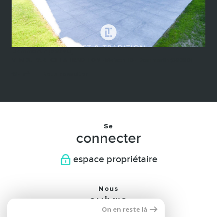
Dommartin (69380)
VENDU PAR LOFT & TRADITION - Maison T6 - Dommartin (69380)
137 m²
-
Nous consulter
Se
connecter
espace propriétaire
Nous
suivre
On en reste là