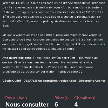
jardin de 495 m². Le RDC se compose d'une grande pièce de vie lumineuse
de 46 m² avec espace cuisine à aménager, d'un bureau, d'une buanderie
et de WC. L'étage se compose de trois chambres de 12,3 m², 13,1 m² et 13,7
m², d'une salle de bain, de WC séparés et d'une suite parentale de 16 m²
avec salle d'eau. 2 places de parking privatives viennent complètent ce
bien.
Maison à vendre au prix de 540 000 euros (Honoraires charge vendeur).
Copropriété de 5 lots. Charges annuelles de copropriété (montant annuel
quote-part du budget prévisionnel) 0 euro. Le syndicat des copropriétaires
ne fait pas l'objet de procédures juridiques en cours.
Avis du professionnel :
Belle réhabilitation esprit Loft - Prestations de
qualité - Climatisation dans les chambres - Menuiseries aluminium -
Verrière - Carreaux de 120 x 120 - Pompe à chaleur réversible avec
chauffage au sol basse consommation - Terrasse carrelée.
Cédric Quéré - 06.10.75.13.68 cedric@loft-tradition.com - Directeur d'Agence
Prix du bien
Pièce(s)
Chambre(s)
Nous consulter
6
4