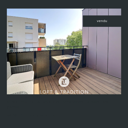
vendu
voir le bien
Saint-Fons (69190)
VENDU PAR LOFT & TRADITION - Appartement T3 - Saint-Fons
(69190)
56,09 m²
-
Nous consulter