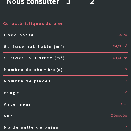
Nous consulter
3
2
Caractéristiques du bien
69270
Code postal
Caractéristiques
Valeurs
64,68 m²
Surface habitable (m²)
64,68 m²
Surface loi Carrez (m²)
2
Nombre de chambre(s)
3
Nombre de pièces
4
Etage
OUI
Ascenseur
Dégagée
Vue
1
Nb de salle de bains