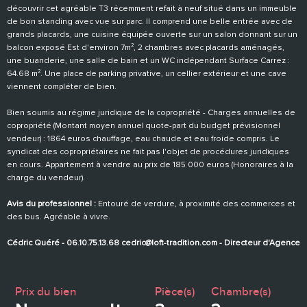
découvrir cet agréable T3 récemment refait à neuf situé dans un immeuble
de bon standing avec vue sur parc. Il comprend une belle entrée avec de
grands placards, une cuisine équipée ouverte sur un salon donnant sur un
balcon exposé Est d'environ 7m², 2 chambres avec placards aménagés,
une buanderie, une salle de bain et un WC indépendant Surface Carrez :
64.68 m². Une place de parking privative, un cellier extérieur et une cave
viennent compléter de bien.
Bien soumis au régime juridique de la copropriété - Charges annuelles de
copropriété (Montant moyen annuel quote-part du budget prévisionnel
vendeur) : 1864 euros chauffage, eau chaude et eau froide compris. Le
syndicat des copropriétaires ne fait pas l'objet de procédures juridiques
en cours. Appartement à vendre au prix de 185 000 euros (Honoraires à la
charge du vendeur).
Avis du professionnel :
Entouré de verdure, à proximité des commerces et
des bus. Agréable à vivre.
Cédric Quéré - 06.10.75.13.68 cedric@loft-tradition.com - Directeur d'Agence
Prix du bien
Pièce(s)
Chambre(s)