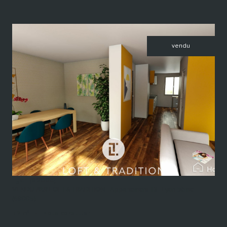
vendu
voir le bien
Lyon (69005)
VENDU PAR LOFT & TRADITION - Appartement T3 - Lyon 5ème
(69005)
72 m²
-
Nous consulter