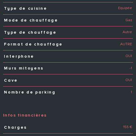
Equipée
Type de cuisine
Gaz
Mode de chauffage
Autre
Type de chauffage
AUTRE
Format de chauffage
OUI
Interphone
-1
Murs mitoyens
OUI
Cave
1
Nombre de parking
Infos financières
155 €
Charges
Caractéristiques
Valeurs