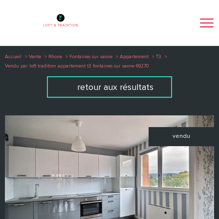
Accueil
Vente
Rhone
Fontaines sur saone
Appartement
T3
Vendu par loft tradition appartement t3 fontaines sur saone 69270
retour aux résultats
vendu