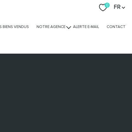
Langue
0
FR
S BIENS VENDUS
NOTRE AGENCE
ALERTE E-MAIL
CONTACT
Nos avis clients
Nos services
L'équipe
Nous rejoindre