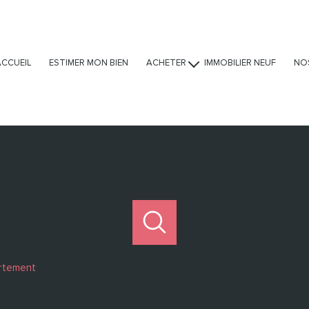
ACCUEIL
ESTIMER MON BIEN
ACHETER
IMMOBILIER NEUF
NO
Ventes
Locations
Viagers
rtement