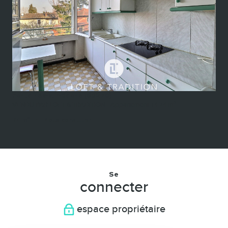
voir le bien
Fontaines-sur-Saône (69270)
VENDU PAR LOFT & TRADITION - Appartement T4 74 m² -...
74 m²
-
Nous consulter
Se
connecter
espace propriétaire