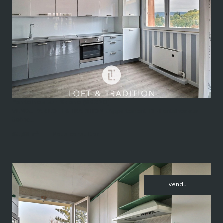
voir le bien
Fontaines-sur-Saône (69270)
VENDU PAR LOFT & TRADITION - Appartement T3 - Fontaines-sur-
Saône...
64,68 m²
-
Nous consulter
vendu