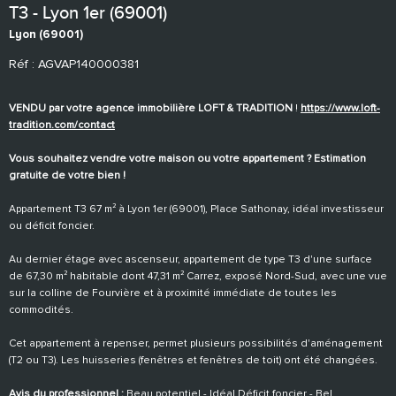
T3 - Lyon 1er (69001)
Lyon (69001)
Réf : AGVAP140000381
VENDU par votre agence immobilière LOFT & TRADITION
!
https://www.loft-
tradition.com/contact
Vous souhaitez vendre votre maison ou votre appartement ? Estimation
gratuite de votre bien !
Appartement T3 67 m² à Lyon 1er (69001), Place Sathonay, idéal investisseur
ou déficit foncier.
Au dernier étage avec ascenseur, appartement de type T3 d'une surface
de 67,30 m² habitable dont 47,31 m² Carrez, exposé Nord-Sud, avec une vue
sur la colline de Fourvière et à proximité immédiate de toutes les
commodités.
Cet appartement à repenser, permet plusieurs possibilités d'aménagement
(T2 ou T3). Les huisseries (fenêtres et fenêtres de toit) ont été changées.
Avis du professionnel :
Beau potentiel - Idéal Déficit foncier - Bel