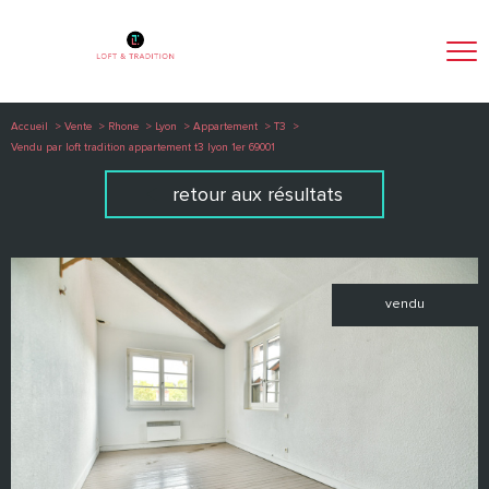
Accueil
Vente
Rhone
Lyon
Appartement
T3
Vendu par loft tradition appartement t3 lyon 1er 69001
retour aux résultats
vendu