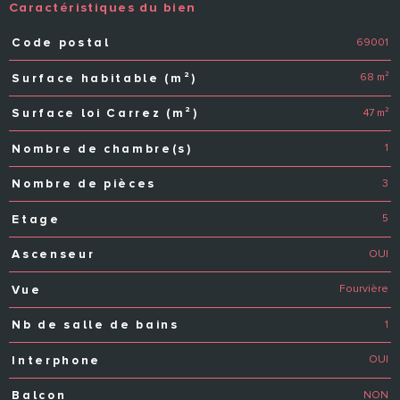
Caractéristiques du bien
69001
Code postal
Caractéristiques
Valeurs
68 m²
Surface habitable (m²)
47 m²
Surface loi Carrez (m²)
1
Nombre de chambre(s)
3
Nombre de pièces
5
Etage
OUI
Ascenseur
Fourvière
Vue
1
Nb de salle de bains
OUI
Interphone
NON
Balcon