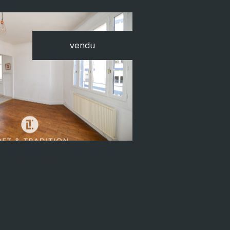
vendu
voir le bien
T & TRADITION -
 - Lyon 4ème (69004)
us consulter