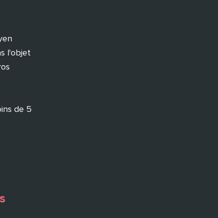
oyen
s l'objet
ros
oins de 5
s