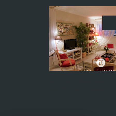
voir le bien
Fontaines-sur-Saône (6927
VENDU PAR LOFT & TRADITI
Appartement T4 - Fontaines-s
92,50 m²
-
Nous consulter