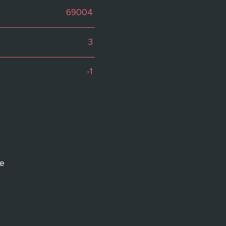
69004
Caractéristiques
Valeurs
3
-1
ge