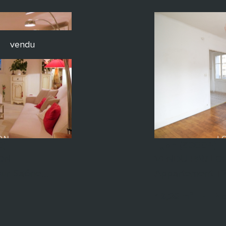
vendu
0)
Lyon (69004)
ON -
VENDU PAR LOF
ur-Saône...
Appartement T2
49,38 m²
-
No