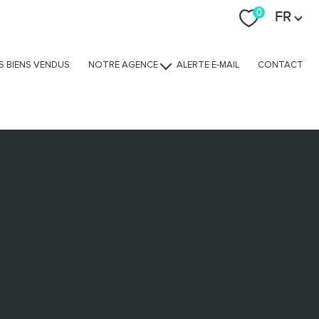
Langue
0
FR
S BIENS VENDUS
NOTRE AGENCE
ALERTE E-MAIL
CONTACT
Nos avis clients
Nos services
L'équipe
Nous rejoindre