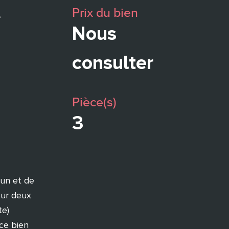
Prix du bien
e
Nous
consulter
Pièce(s)
3
un et de
sur deux
te)
ce bien