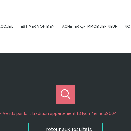
ACCUEIL
ESTIMER MON BIEN
ACHETER
IMMOBILIER NEUF
NO
Ventes
Locations
Viagers
Vendu par loft tradition appartement t3 lyon 4eme 69004
retour aux résultats