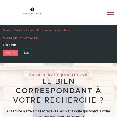
Accueil
Vente
Rhone
Fontaines sur saone
Maison
Maison à vendre
Trier par
Date
Prix
Vous n'avez pas trouvé
LE BIEN
CORRESPONDANT À
VOTRE RECHERCHE ?
Créer une alerte email et recevez les biens correspondants à votre