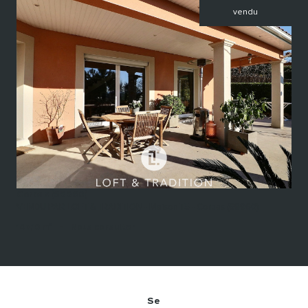
vendu
voir le bien
Corbas (69960)
VENDU PAR LOFT & TRADITION - Maison T5 - Corbas (69960)
147,10 m²
-
Nous consulter
Se