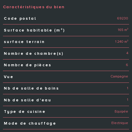
Caractéristiques du bien
69230
Code postal
Caractéristiques
Valeurs
165 m²
Surface habitable (m²)
1 240 m²
surface terrain
4
Nombre de chambre(s)
6
Nombre de pièces
Campagne
Vue
1
Nb de salle de bains
1
Nb de salle d'eau
Equipée
Type de cuisine
Electrique
Mode de chauffage