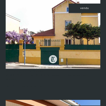
vendu
voir le bien
Sathonay-Camp (69580)
VENDU PAR LOFT & TRADITION - Maison T7 - Sathonay-Camp
(69580)
167 m²
-
Nous consulter