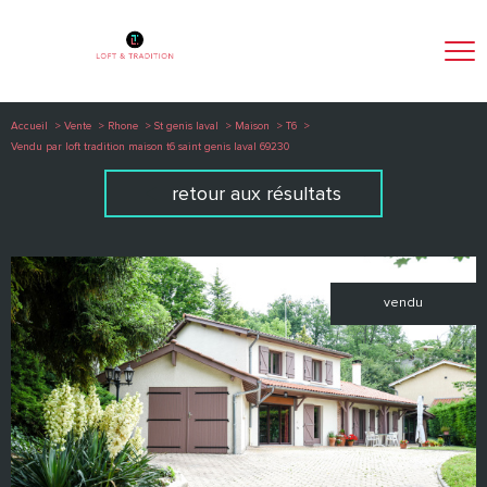
Accueil
Vente
Rhone
St genis laval
Maison
T6
Vendu par loft tradition maison t6 saint genis laval 69230
retour aux résultats
vendu