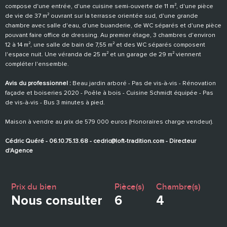
compose d'une entrée, d'une cuisine semi-ouverte de 11 m², d'une pièce
de vie de 37 m² ouvrant sur la terrasse orientée sud, d'une grande
chambre avec salle d'eau, d'une buanderie, de WC séparés et d'une pièce
pouvant faire office de dressing. Au premier étage, 3 chambres d'environ
12 à 14 m², une salle de bain de 7,55 m² et des WC séparés composent
l'espace nuit. Une véranda de 25 m² et un garage de 29 m² viennent
compléter l'ensemble.
Avis du professionnel :
Beau jardin arboré - Pas de vis-à-vis - Rénovation
façade et boiseries 2020 - Poêle à bois - Cuisine Schmidt équipée - Pas
de vis-à-vis - Bus 3 minutes à pied.
Maison à vendre au prix de 579 000 euros (Honoraires charge vendeur).
Cédric Quéré - 06.10.75.13.68 - cedric@loft-tradition.com - Directeur
d'Agence
Prix du bien
Pièce(s)
Chambre(s)
Nous consulter
6
4