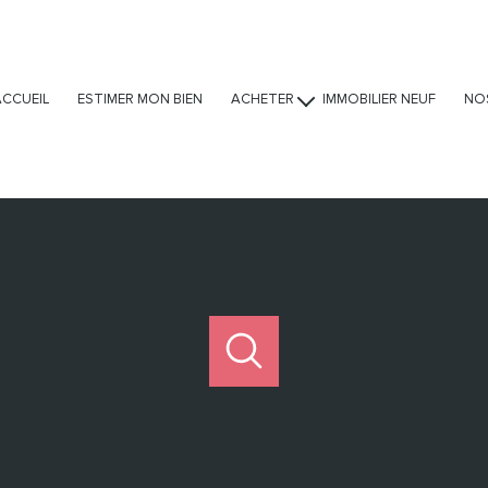
ACCUEIL
ESTIMER MON BIEN
ACHETER
IMMOBILIER NEUF
NO
Ventes
Locations
Viagers