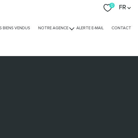
Langue
0
FR
S BIENS VENDUS
NOTRE AGENCE
ALERTE E-MAIL
CONTACT
Nos avis clients
Nos services
L'équipe
Nous rejoindre