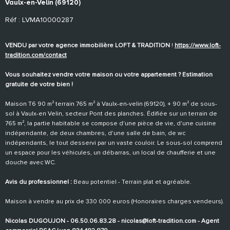
Vaulx-en-Velin (69120)
Réf : LVMA10000287
VENDU par votre agence immobilière LOFT & TRADITION
!
https://www.loft-
tradition.com/contact
Vous souhaitez vendre votre maison ou votre appartement ? Estimation
gratuite de votre bien !
Maison T6 90 m² terrain 765 m² à Vaulx-en-velin (69120), + 90 m² de sous-
sol à Vaulx-en Velin, secteur Pont des planches. Édifiée sur un terrain de
765 m², la partie habitable se compose d'une pièce de vie, d'une cuisine
indépendante, de deux chambres, d'une salle de bain, de wc
indépendants, le tout desservi par un vaste couloir. Le sous-sol comprend
un espace pour les véhicules, un débarras, un local de chaufferie et une
douche avec WC.
Avis du professionnel :
Beau potentiel - Terrain plat et agréable.
Maison à vendre au prix de 330 000 euros (Honoraires charges vendeurs).
Nicolas DUGOUJON - 06.50.06.83.28 - nicolas@loft-tradition.com - Agent