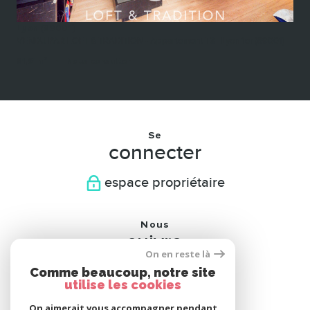
Lyon (69001)
VENDU PAR LOFT & TRADITION - Appartement T3 - Lyon 1er (69001)
81,61 m²
-
Nous consulter
Se
connecter
espace propriétaire
Nous
suivre
On en reste là
Comme beaucoup, notre site
utilise les cookies
On aimerait vous accompagner pendant