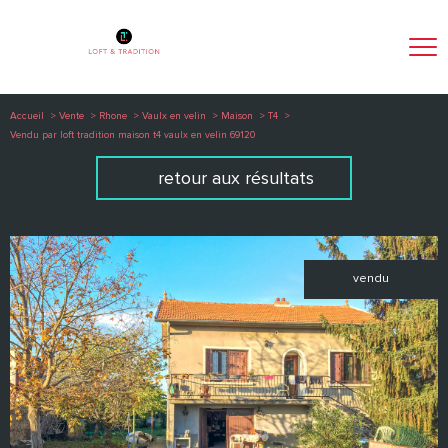
Accueil
Vente
Rhone
Vaulx en velin
Maison
T4
Vendu par loft tradition maison t4 vaulx en velin 69120
retour aux résultats
vendu