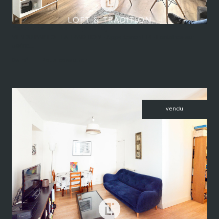
Fontaines-sur-Saône (69270)
VENDU PAR LOFT & TRADITION - Appartement T4 - Fontaines-sur
Saône...
95 m²
-
Nous consulter
vendu
voir le bien