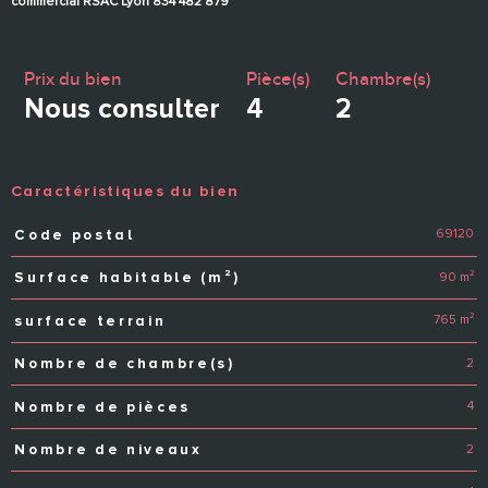
commercial RSAC Lyon 834 482 879
Prix du bien
Pièce(s)
Chambre(s)
Nous consulter
4
2
Caractéristiques du bien
69120
Code postal
Caractéristiques
Valeurs
90 m²
Surface habitable (m²)
765 m²
surface terrain
2
Nombre de chambre(s)
4
Nombre de pièces
2
Nombre de niveaux