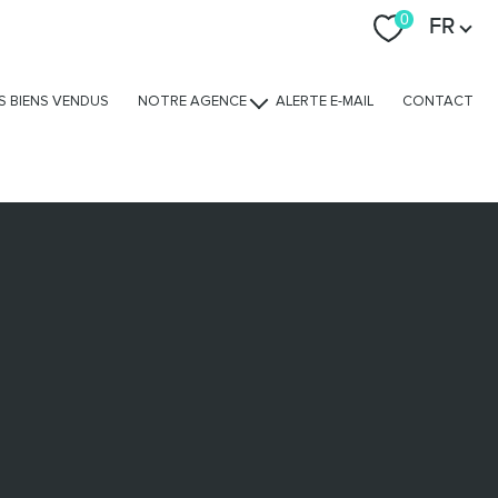
Langue
0
FR
S BIENS VENDUS
NOTRE AGENCE
ALERTE E-MAIL
CONTACT
Nos avis clients
Nos services
L'équipe
Nous rejoindre