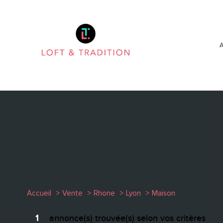
Accueil
Vente
Rhone
Lyon
Maison
1
annonce(s) trouvée(s) selon vos critères