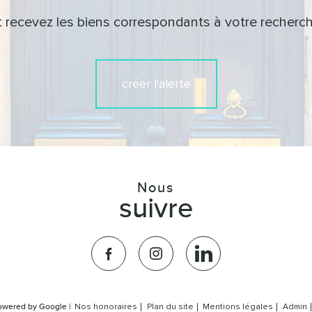
t recevez les biens correspondants à votre recherch
créer l'alerte
Nous
suivre
powered by Google |
Nos honoraires
Plan du site
Mentions légales
Admin