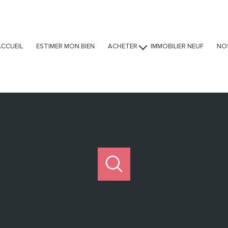
ACCUEIL
ESTIMER MON BIEN
ACHETER
IMMOBILIER NEUF
NO
Ventes
Locations
Viagers